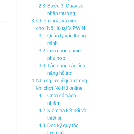
Bước 3: Quay và
nhận thưởng
Chiến thuật và mẹo
chơi Nổ Hũ tại VIPWIN
Quản lý vốn thông
minh
Lựa chọn game
phù hợp
Tận dụng các tính
năng hỗ trợ
Những lưu ý quan trọng
khi chơi Nổ Hũ online
Chơi có trách
nhiệm
Kiểm tra kết nối và
thiết bị
Đọc kỹ quy tắc
từng trò