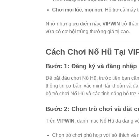
Chơi mọi lúc, mọi nơi:
Hỗ trợ cả máy tí
Nhờ những ưu điểm này,
VIPWIN
trở thàn
vừa có cơ hội trúng thưởng giá trị cao.
Cách Chơi Nổ Hũ Tại V
Bước 1: Đăng ký và đăng nhập
Để bắt đầu chơi Nổ Hũ, trước tiên bạn cần
thông tin cơ bản, xác minh tài khoản và đ
bộ trò chơi Nổ Hũ và các tính năng hỗ trợ 
Bước 2: Chọn trò chơi và đặt 
Trên
VIPWIN
, danh mục Nổ Hũ đa dạng vớ
Chọn trò chơi phù hợp với sở thích và 