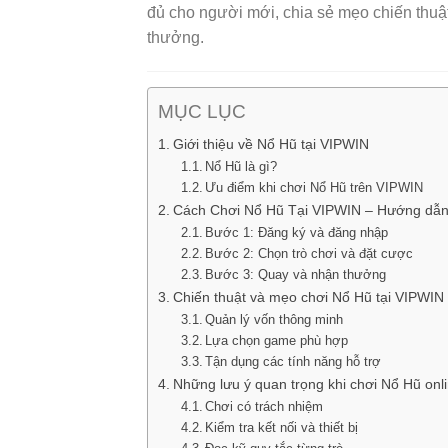
đủ cho người mới, chia sẻ mẹo chiến thuật 
thưởng.
MỤC LỤC
Giới thiệu về Nổ Hũ tại VIPWIN
Nổ Hũ là gì?
Ưu điểm khi chơi Nổ Hũ trên VIPWIN
Cách Chơi Nổ Hũ Tại VIPWIN – Hướng dẫn
Bước 1: Đăng ký và đăng nhập
Bước 2: Chọn trò chơi và đặt cược
Bước 3: Quay và nhận thưởng
Chiến thuật và mẹo chơi Nổ Hũ tại VIPWIN
Quản lý vốn thông minh
Lựa chọn game phù hợp
Tận dụng các tính năng hỗ trợ
Những lưu ý quan trọng khi chơi Nổ Hũ onl
Chơi có trách nhiệm
Kiểm tra kết nối và thiết bị