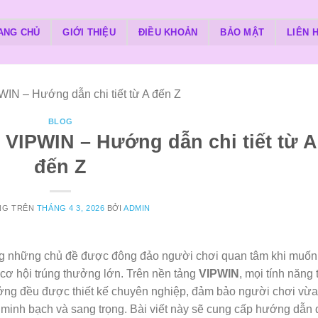
ANG CHỦ
GIỚI THIỆU
ĐIỀU KHOẢN
BẢO MẬT
LIÊN 
IN – Hướng dẫn chi tiết từ A đến Z
BLOG
 VIPWIN – Hướng dẫn chi tiết từ A
đến Z
NG TRÊN
THÁNG 4 3, 2026
BỞI
ADMIN
ng những chủ đề được đông đảo người chơi quan tâm khi muốn
i cơ hội trúng thưởng lớn. Trên nền tảng
VIPWIN
, mọi tính năng 
ưởng đều được thiết kế chuyên nghiệp, đảm bảo người chơi vừa
n, minh bạch và sang trọng. Bài viết này sẽ cung cấp hướng dẫn