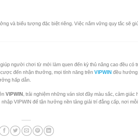
ởng và biểu tượng đặc biệt riêng. Việc nắm vững quy tắc sẽ gi
giúp người chơi từ mới làm quen đến kỳ thủ nâng cao đều có tr
t cược đến nhận thưởng, mọi tính năng trên
VIPWIN
đều hướng
hưởng hấp dẫn.
rên
VIPWIN
, trải nghiệm những ván slot đầy màu sắc, cảm giác 
g nhập VIPWIN để tận hưởng nền tảng giải trí đẳng cấp, nơi mỗi