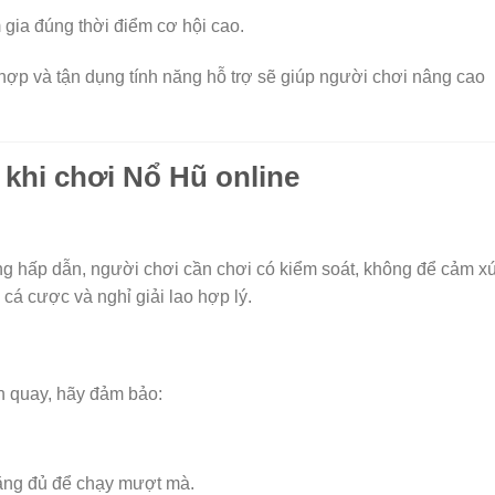
gia đúng thời điểm cơ hội cao.
hợp và tận dụng tính năng hỗ trợ sẽ giúp người chơi nâng cao
khi chơi Nổ Hũ online
g hấp dẫn, người chơi cần chơi có kiểm soát, không để cảm x
cá cược và nghỉ giải lao hợp lý.
nh quay, hãy đảm bảo:
 năng đủ để chạy mượt mà.