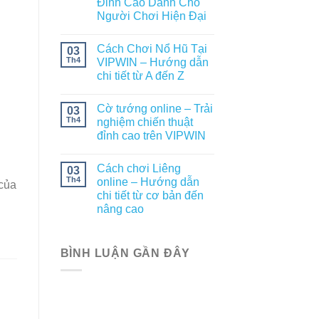
Đỉnh Cao Dành Cho
Người Chơi Hiện Đại
Cách Chơi Nổ Hũ Tại
03
Th4
VIPWIN – Hướng dẫn
chi tiết từ A đến Z
Cờ tướng online – Trải
03
Th4
nghiệm chiến thuật
đỉnh cao trên VIPWIN
Cách chơi Liêng
03
Th4
online – Hướng dẫn
 của
chi tiết từ cơ bản đến
nâng cao
BÌNH LUẬN GẦN ĐÂY