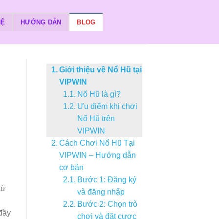
HỆ
HƯỚNG DẪN
BLOG
Giới thiệu về Nổ Hũ tại
VIPWIN
Nổ Hũ là gì?
Ưu điểm khi chơi
Nổ Hũ trên
VIPWIN
Cách Chơi Nổ Hũ Tại
VIPWIN – Hướng dẫn
cơ bản
Bước 1: Đăng ký
từ
và đăng nhập
Bước 2: Chọn trò
 đầy
chơi và đặt cược