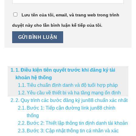
Lưu tên của tôi, email, và trang web trong trình
duyệt này cho lần bình luận kế tiếp của tôi.
1. Điều kiện tiên quyết trước khi đăng ký tài
khoản hệ thống
Tiêu chuẩn định danh và độ tuổi hợp pháp
Yêu cầu về thiết bị và hạ tầng mạng ổn định
2. Quy trình các bước đăng ký jun88 chuẩn xác nhất
Bước 1: Tiếp cận đường link jun88 chính
thống
Bước 2: Thiết lập thông tin định danh tài khoản
Bước 3: Cập nhật thông tin cá nhân và xác