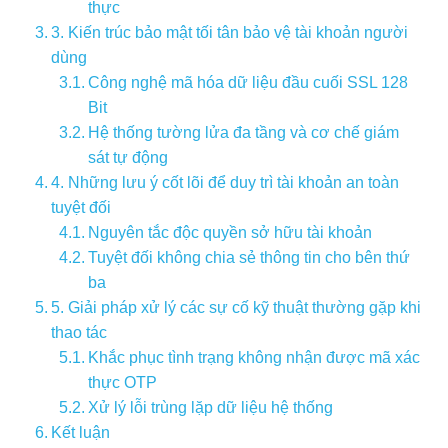
thực
3. Kiến trúc bảo mật tối tân bảo vệ tài khoản người
dùng
Công nghệ mã hóa dữ liệu đầu cuối SSL 128
Bit
Hệ thống tường lửa đa tầng và cơ chế giám
sát tự động
4. Những lưu ý cốt lõi để duy trì tài khoản an toàn
tuyệt đối
Nguyên tắc độc quyền sở hữu tài khoản
Tuyệt đối không chia sẻ thông tin cho bên thứ
ba
5. Giải pháp xử lý các sự cố kỹ thuật thường gặp khi
thao tác
Khắc phục tình trạng không nhận được mã xác
thực OTP
Xử lý lỗi trùng lặp dữ liệu hệ thống
Kết luận