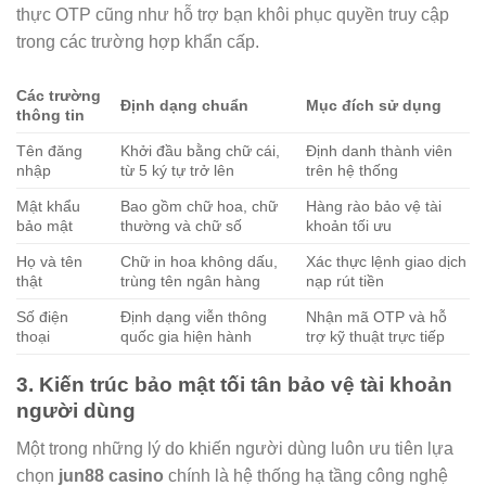
thực OTP cũng như hỗ trợ bạn khôi phục quyền truy cập
trong các trường hợp khẩn cấp.
Các trường
Định dạng chuẩn
Mục đích sử dụng
thông tin
Tên đăng
Khởi đầu bằng chữ cái,
Định danh thành viên
nhập
từ 5 ký tự trở lên
trên hệ thống
Mật khẩu
Bao gồm chữ hoa, chữ
Hàng rào bảo vệ tài
bảo mật
thường và chữ số
khoản tối ưu
Họ và tên
Chữ in hoa không dấu,
Xác thực lệnh giao dịch
thật
trùng tên ngân hàng
nạp rút tiền
Số điện
Định dạng viễn thông
Nhận mã OTP và hỗ
thoại
quốc gia hiện hành
trợ kỹ thuật trực tiếp
3. Kiến trúc bảo mật tối tân bảo vệ tài khoản
người dùng
Một trong những lý do khiến người dùng luôn ưu tiên lựa
chọn
jun88 casino
chính là hệ thống hạ tầng công nghệ