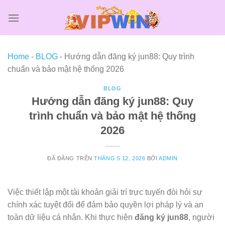
Chuyển
đến
nội
dung
Home
-
BLOG
-
Hướng dẫn đăng ký jun88: Quy trình
chuẩn và bảo mật hệ thống 2026
BLOG
Hướng dẫn đăng ký jun88: Quy
trình chuẩn và bảo mật hệ thống
2026
ĐÃ ĐĂNG TRÊN
THÁNG 5 12, 2026
BỞI
ADMIN
Việc thiết lập một tài khoản giải trí trực tuyến đòi hỏi sự
chính xác tuyệt đối để đảm bảo quyền lợi pháp lý và an
toàn dữ liệu cá nhân. Khi thực hiện
đăng ký jun88
, người