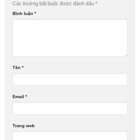
Các trường bắt buộc được đánh dấu
*
Bình luận
*
Tên
*
Email
*
Trang web