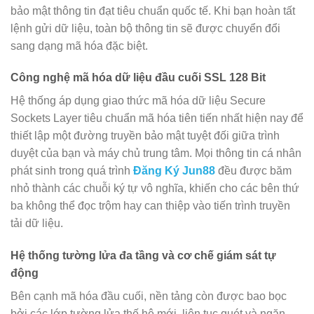
bảo mật thông tin đạt tiêu chuẩn quốc tế. Khi bạn hoàn tất
lệnh gửi dữ liệu, toàn bộ thông tin sẽ được chuyển đổi
sang dạng mã hóa đặc biệt.
Công nghệ mã hóa dữ liệu đầu cuối SSL 128 Bit
Hệ thống áp dụng giao thức mã hóa dữ liệu Secure
Sockets Layer tiêu chuẩn mã hóa tiên tiến nhất hiện nay để
thiết lập một đường truyền bảo mật tuyệt đối giữa trình
duyệt của bạn và máy chủ trung tâm. Mọi thông tin cá nhân
phát sinh trong quá trình
Đăng Ký Jun88
đều được băm
nhỏ thành các chuỗi ký tự vô nghĩa, khiến cho các bên thứ
ba không thể đọc trộm hay can thiệp vào tiến trình truyền
tải dữ liệu.
Hệ thống tường lửa đa tầng và cơ chế giám sát tự
động
Bên cạnh mã hóa đầu cuối, nền tảng còn được bao bọc
bởi các lớp tường lửa thế hệ mới, liên tục quét và ngăn