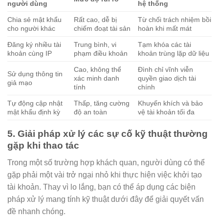
người dùng
hệ thống
Chia sẻ mật khẩu
Rất cao, dễ bị
Từ chối trách nhiệm bồi
cho người khác
chiếm đoạt tài sản
hoàn khi mất mát
Đăng ký nhiều tài
Trung bình, vi
Tạm khóa các tài
khoản cùng IP
phạm điều khoản
khoản trùng lặp dữ liệu
Cao, không thể
Đình chỉ vĩnh viễn
Sử dụng thông tin
xác minh danh
quyền giao dịch tài
giả mạo
tính
chính
Tự động cập nhật
Thấp, tăng cường
Khuyến khích và bảo
mật khẩu định kỳ
độ an toàn
vệ tài khoản tối đa
5. Giải pháp xử lý các sự cố kỹ thuật thường
gặp khi thao tác
Trong một số trường hợp khách quan, người dùng có thể
gặp phải một vài trở ngại nhỏ khi thực hiện việc khởi tạo
tài khoản. Thay vì lo lắng, bạn có thể áp dụng các biện
pháp xử lý mang tính kỹ thuật dưới đây để giải quyết vấn
đề nhanh chóng.