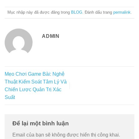
Mục nhập này đã được đăng trong
BLOG
. Đánh dấu trang
permalink
.
ADMIN
Mẹo Chơi Game Bài: Nghệ
Thuật Kiểm Soát Tâm Lý Và
Chiến Lược Quản Trị Xác
Suất
Để lại một bình luận
Email của bạn sẽ không được hiển thị công khai.