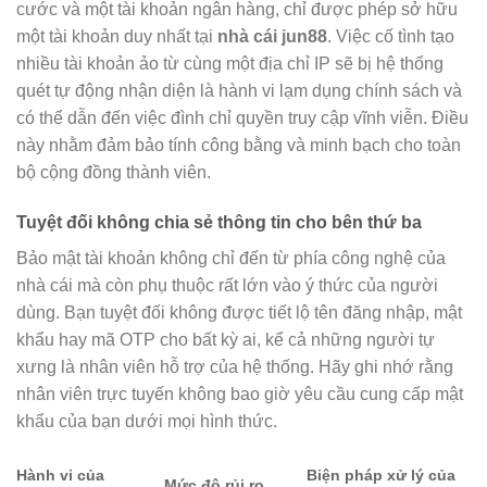
cước và một tài khoản ngân hàng, chỉ được phép sở hữu
một tài khoản duy nhất tại
nhà cái jun88
. Việc cố tình tạo
nhiều tài khoản ảo từ cùng một địa chỉ IP sẽ bị hệ thống
quét tự động nhận diện là hành vi lạm dụng chính sách và
có thể dẫn đến việc đình chỉ quyền truy cập vĩnh viễn. Điều
này nhằm đảm bảo tính công bằng và minh bạch cho toàn
bộ cộng đồng thành viên.
Tuyệt đối không chia sẻ thông tin cho bên thứ ba
Bảo mật tài khoản không chỉ đến từ phía công nghệ của
nhà cái mà còn phụ thuộc rất lớn vào ý thức của người
dùng. Bạn tuyệt đối không được tiết lộ tên đăng nhập, mật
khẩu hay mã OTP cho bất kỳ ai, kể cả những người tự
xưng là nhân viên hỗ trợ của hệ thống. Hãy ghi nhớ rằng
nhân viên trực tuyến không bao giờ yêu cầu cung cấp mật
khẩu của bạn dưới mọi hình thức.
Hành vi của
Biện pháp xử lý của
Mức độ rủi ro